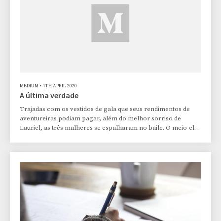
MEDIUM
•
4TH APRIL 2020
A última verdade
Trajadas com os vestidos de gala que seus rendimentos de
aventureiras podiam pagar, além do melhor sorriso de
Lauriel, as três mulheres se espalharam no baile. O meio-elfo
trajava orgulhoso uma camisa longa, vermelho-rubro, com
brocados nas mangas e gola que brilhavam em tons de
dourado que pareciam brilhar em diferentes tons conforme
ele se movia pelo salão. No rosto, o jovem imberbe usava
uma vistosa máscara de dragão, com longos bigodes
armados. Aquele era seu primeiro baile de máscaras, e,