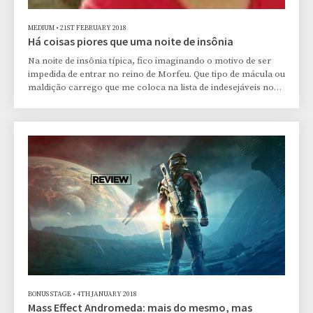
MEDIUM
•
21ST FEBRUARY 2018
Há coisas piores que uma noite de insônia
Na noite de insônia típica, fico imaginando o motivo de ser
impedida de entrar no reino de Morfeu. Que tipo de mácula ou
maldição carrego que me coloca na lista de indesejáveis no
lugar? E revirando esses pensamentos, vou acumulando
todas as coisas que lembro que fiz (e talvez nem tenha feito,
marota que é a memória), selecionando as que mais me
arrependo. Começo, então, a modelar uma grande pedra,
com a qual pretendo arrombar os portões do castelo do Rei
dos Sonhos, sendo, enfim, consagrada com
BONUS STAGE
•
4TH JANUARY 2018
Mass Effect Andromeda: mais do mesmo, mas