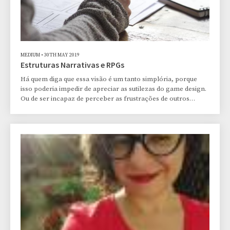
MEDIUM
•
30TH MAY 2019
Estruturas Narrativas e RPGs
Há quem diga que essa visão é um tanto simplória, porque
isso poderia impedir de apreciar as sutilezas do game design.
Ou de ser incapaz de perceber as frustrações de outros
jogadores e narradores porque “sistema X não é bom para
contar história Y”. É aqui que a gente finge que não ouviu e faz
cara de paisagem, porque embora destrinchar as mecânicas
não seja do interesse de todos na mesma mesa, tem escolhas
que são claramente óbvias. Não dá pra ser feliz esperando
que seu D&D tenha um sistema mo